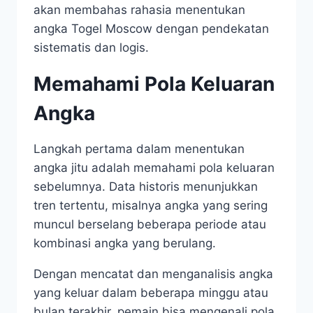
akan membahas rahasia menentukan
angka Togel Moscow dengan pendekatan
sistematis dan logis.
Memahami Pola Keluaran
Angka
Langkah pertama dalam menentukan
angka jitu adalah memahami pola keluaran
sebelumnya. Data historis menunjukkan
tren tertentu, misalnya angka yang sering
muncul berselang beberapa periode atau
kombinasi angka yang berulang.
Dengan mencatat dan menganalisis angka
yang keluar dalam beberapa minggu atau
bulan terakhir, pemain bisa mengenali pola