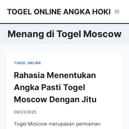
Skip
TOGEL ONLINE ANGKA HOKI
to
content
Menang di Togel Moscow
TOGEL ONLINE
Rahasia Menentukan
Angka Pasti Togel
Moscow Dengan Jitu
09/03/2025
Togel Moscow merupakan permainan