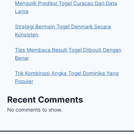
Mengulik Prediksi Togel Curacao Dari Data
Lama
Strategi Bermain Togel Denmark Secara
Konsisten
Tips Membaca Result Togel Djibouti Dengan
Benar
Trik Kombinasi Angka Togel Dominika Yang
Populer
Recent Comments
No comments to show.