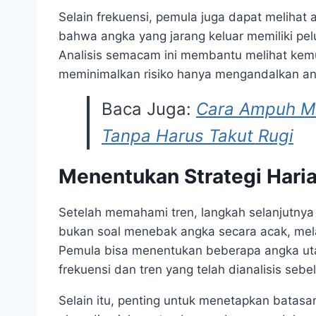
Selain frekuensi, pemula juga dapat melihat
bahwa angka yang jarang keluar memiliki pel
Analisis semacam ini membantu melihat kem
meminimalkan risiko hanya mengandalkan ang
Baca Juga:
Cara Ampuh M
Tanpa Harus Takut Rugi
Menentukan Strategi Hari
Setelah memahami tren, langkah selanjutnya a
bukan soal menebak angka secara acak, mela
Pemula bisa menentukan beberapa angka u
frekuensi dan tren yang telah dianalisis seb
Selain itu, penting untuk menetapkan batasa