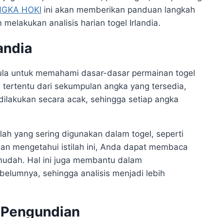
NGKA HOKI
ini akan memberikan panduan langkah
lakukan analisis harian togel Irlandia.
andia
mula untuk memahami dasar-dasar permainan togel
ka tertentu dari sekumpulan angka yang tersedia,
 dilakukan secara acak, sehingga setiap angka
tilah yang sering digunakan dalam togel, seperti
gan mengetahui istilah ini, Anda dapat membaca
udah. Hal ini juga membantu dalam
elumnya, sehingga analisis menjadi lebih
 Pengundian