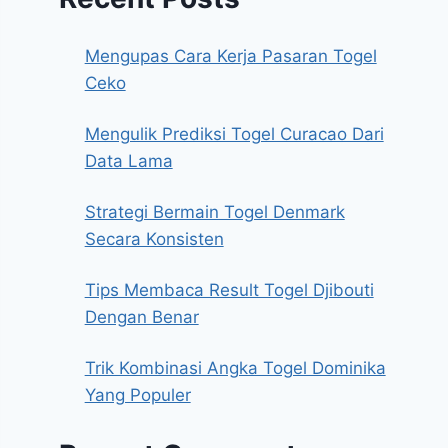
Mengupas Cara Kerja Pasaran Togel
Ceko
Mengulik Prediksi Togel Curacao Dari
Data Lama
Strategi Bermain Togel Denmark
Secara Konsisten
Tips Membaca Result Togel Djibouti
Dengan Benar
Trik Kombinasi Angka Togel Dominika
Yang Populer