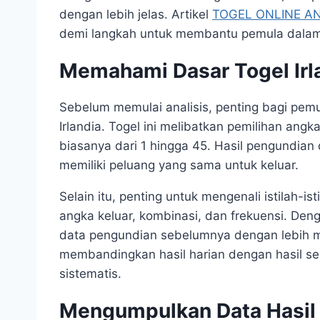
dengan lebih jelas. Artikel
TOGEL ONLINE A
demi langkah untuk membantu pemula dalam me
Memahami Dasar Togel Irl
Sebelum memulai analisis, penting bagi pe
Irlandia. Togel ini melibatkan pemilihan ang
biasanya dari 1 hingga 45. Hasil pengundian
memiliki peluang yang sama untuk keluar.
Selain itu, penting untuk mengenali istilah-is
angka keluar, kombinasi, dan frekuensi. Den
data pengundian sebelumnya dengan lebih m
membandingkan hasil harian dengan hasil seb
sistematis.
Mengumpulkan Data Hasil