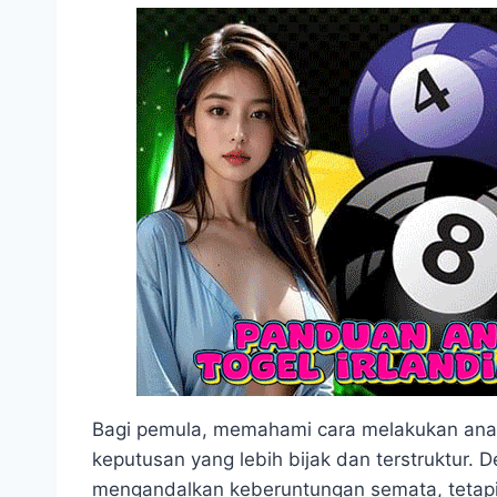
Bagi pemula, memahami cara melakukan anal
keputusan yang lebih bijak dan terstruktur.
mengandalkan keberuntungan semata, tetapi 