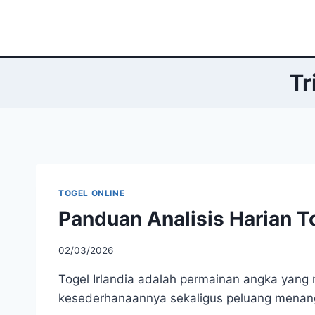
Skip
to
content
Tr
TOGEL ONLINE
Panduan Analisis Harian T
02/03/2026
Togel Irlandia adalah permainan angka yang
kesederhanaannya sekaligus peluang menan