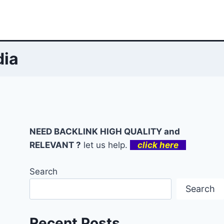
dia
NEED BACKLINK HIGH QUALITY and
RELEVANT ?
let us help.
click here
Search
Search
Recent Posts