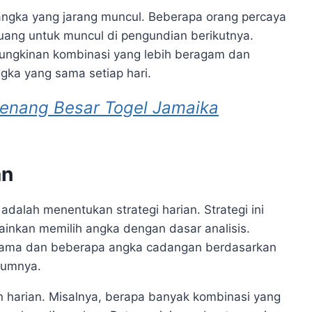
 angka yang jarang muncul. Beberapa orang percaya
uang untuk muncul di pengundian berikutnya.
ungkinan kombinasi yang lebih beragam dan
ka yang sama setiap hari.
enang Besar Togel Jamaika
an
dalah menentukan strategi harian. Strategi ini
inkan memilih angka dengan dasar analisis.
tama dan beberapa angka cadangan berdasarkan
elumnya.
n harian. Misalnya, berapa banyak kombinasi yang