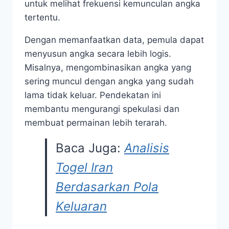
untuk melihat frekuensi kemunculan angka
tertentu.
Dengan memanfaatkan data, pemula dapat
menyusun angka secara lebih logis.
Misalnya, mengombinasikan angka yang
sering muncul dengan angka yang sudah
lama tidak keluar. Pendekatan ini
membantu mengurangi spekulasi dan
membuat permainan lebih terarah.
Baca Juga:
Analisis
Togel Iran
Berdasarkan Pola
Keluaran