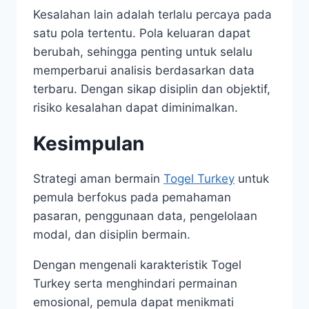
Kesalahan lain adalah terlalu percaya pada
satu pola tertentu. Pola keluaran dapat
berubah, sehingga penting untuk selalu
memperbarui analisis berdasarkan data
terbaru. Dengan sikap disiplin dan objektif,
risiko kesalahan dapat diminimalkan.
Kesimpulan
Strategi aman bermain
Togel Turkey
untuk
pemula berfokus pada pemahaman
pasaran, penggunaan data, pengelolaan
modal, dan disiplin bermain.
Dengan mengenali karakteristik Togel
Turkey serta menghindari permainan
emosional, pemula dapat menikmati