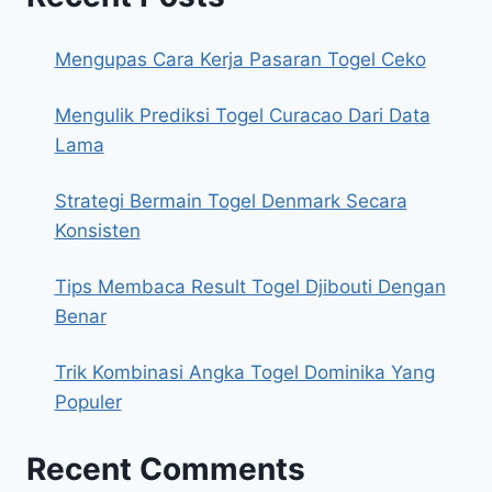
Mengupas Cara Kerja Pasaran Togel Ceko
Mengulik Prediksi Togel Curacao Dari Data
Lama
Strategi Bermain Togel Denmark Secara
Konsisten
Tips Membaca Result Togel Djibouti Dengan
Benar
Trik Kombinasi Angka Togel Dominika Yang
Populer
Recent Comments