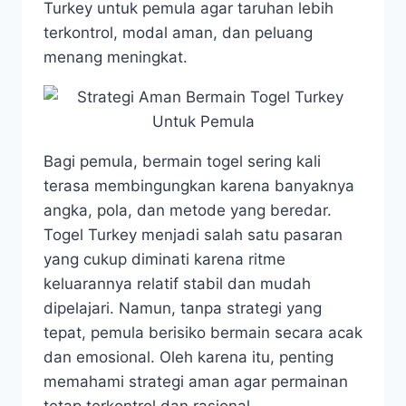
Turkey untuk pemula agar taruhan lebih
terkontrol, modal aman, dan peluang
menang meningkat.
Bagi pemula, bermain togel sering kali
terasa membingungkan karena banyaknya
angka, pola, dan metode yang beredar.
Togel Turkey menjadi salah satu pasaran
yang cukup diminati karena ritme
keluarannya relatif stabil dan mudah
dipelajari. Namun, tanpa strategi yang
tepat, pemula berisiko bermain secara acak
dan emosional. Oleh karena itu, penting
memahami strategi aman agar permainan