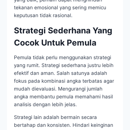
tekanan emosional yang sering memicu
keputusan tidak rasional.
Strategi Sederhana Yang
Cocok Untuk Pemula
Pemula tidak perlu menggunakan strategi
yang rumit. Strategi sederhana justru lebih
efektif dan aman. Salah satunya adalah
fokus pada kombinasi angka terbatas agar
mudah dievaluasi. Mengurangi jumlah
angka membantu pemula memahami hasil
analisis dengan lebih jelas.
Strategi lain adalah bermain secara
bertahap dan konsisten. Hindari keinginan