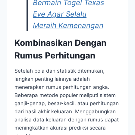
Bermain Togel Texas
Eve Agar Selalu
Meraih Kemenangan
Kombinasikan Dengan
Rumus Perhitungan
Setelah pola dan statistik ditemukan,
langkah penting lainnya adalah
menerapkan rumus perhitungan angka.
Beberapa metode populer meliputi sistem
ganjil-genap, besar-kecil, atau perhitungan
dari hasil akhir keluaran. Menggabungkan
analisa data keluaran dengan rumus dapat
meningkatkan akurasi prediksi secara