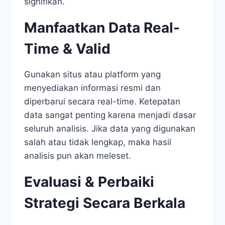
signifikan.
Manfaatkan Data Real-
Time & Valid
Gunakan situs atau platform yang
menyediakan informasi resmi dan
diperbarui secara real-time. Ketepatan
data sangat penting karena menjadi dasar
seluruh analisis. Jika data yang digunakan
salah atau tidak lengkap, maka hasil
analisis pun akan meleset.
Evaluasi & Perbaiki
Strategi Secara Berkala