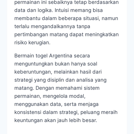
permainan ini sebaiknya tetap berdasarkan
data dan logika. Intuisi memang bisa
membantu dalam beberapa situasi, namun
terlalu mengandalkannya tanpa
pertimbangan matang dapat meningkatkan
risiko kerugian.
Bermain togel Argentina secara
menguntungkan bukan hanya soal
keberuntungan, melainkan hasil dari
strategi yang disiplin dan analisa yang
matang. Dengan memahami sistem
permainan, mengelola modal,
menggunakan data, serta menjaga
konsistensi dalam strategi, peluang meraih
keuntungan akan jauh lebih besar.