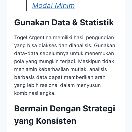
Modal Minim
Gunakan Data & Statistik
Togel Argentina memiliki hasil pengundian
yang bisa diakses dan dianalisis. Gunakan
data-data sebelumnya untuk menemukan
pola yang mungkin terjadi. Meskipun tidak
menjamin keberhasilan mutlak, analisis
berbasis data dapat memberikan arah
yang lebih rasional dalam menyusun
kombinasi angka.
Bermain Dengan Strategi
yang Konsisten