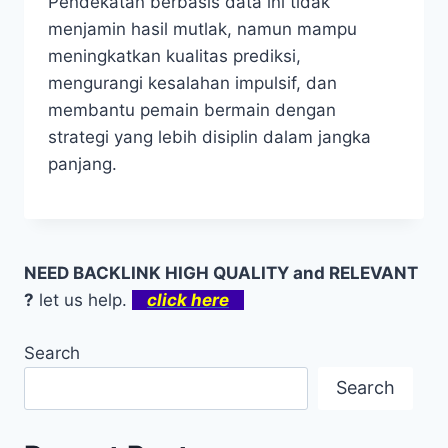
Pendekatan berbasis data ini tidak
menjamin hasil mutlak, namun mampu
meningkatkan kualitas prediksi,
mengurangi kesalahan impulsif, dan
membantu pemain bermain dengan
strategi yang lebih disiplin dalam jangka
panjang.
NEED BACKLINK HIGH QUALITY and RELEVANT
?
let us help.
click here
Search
Search