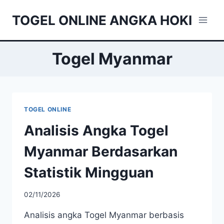
Skip
TOGEL ONLINE ANGKA HOKI
to
content
Togel Myanmar
TOGEL ONLINE
Analisis Angka Togel
Myanmar Berdasarkan
Statistik Mingguan
02/11/2026
Analisis angka Togel Myanmar berbasis