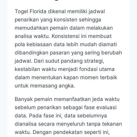
Togel Florida dikenal memiliki jadwal
penarikan yang konsisten sehingga
memudahkan pemain dalam melakukan
analisa waktu. Konsistensi ini membuat
pola kebiasaan data lebih mudah diamati
dibandingkan pasaran yang sering berubah
jadwal. Dari sudut pandang strategi,
kestabilan waktu menjadi fondasi utama
dalam menentukan kapan momen terbaik
untuk memasang angka.
Banyak pemain memanfaatkan jeda waktu
sebelum penarikan sebagai fase evaluasi
data. Pada fase ini, data sebelumnya
dianalisa secara menyeluruh tanpa tekanan
waktu. Dengan pendekatan seperti ini,