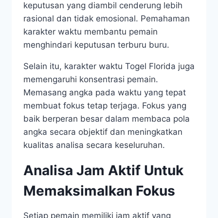
keputusan yang diambil cenderung lebih
rasional dan tidak emosional. Pemahaman
karakter waktu membantu pemain
menghindari keputusan terburu buru.
Selain itu, karakter waktu Togel Florida juga
memengaruhi konsentrasi pemain.
Memasang angka pada waktu yang tepat
membuat fokus tetap terjaga. Fokus yang
baik berperan besar dalam membaca pola
angka secara objektif dan meningkatkan
kualitas analisa secara keseluruhan.
Analisa Jam Aktif Untuk
Memaksimalkan Fokus
Setiap pemain memiliki jam aktif yang