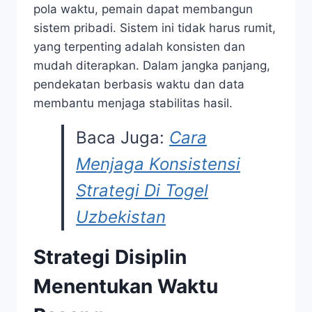
pola waktu, pemain dapat membangun
sistem pribadi. Sistem ini tidak harus rumit,
yang terpenting adalah konsisten dan
mudah diterapkan. Dalam jangka panjang,
pendekatan berbasis waktu dan data
membantu menjaga stabilitas hasil.
Baca Juga:
Cara
Menjaga Konsistensi
Strategi Di Togel
Uzbekistan
Strategi Disiplin
Menentukan Waktu