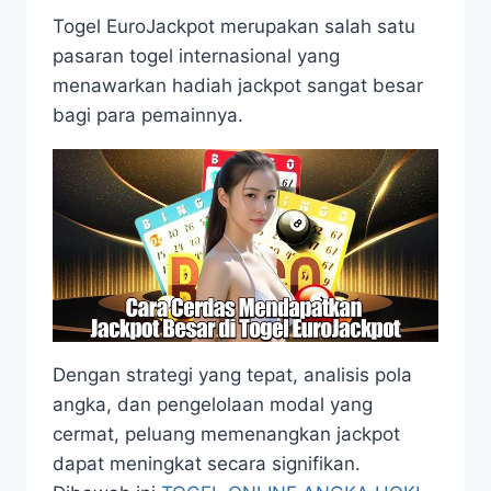
Togel EuroJackpot merupakan salah satu
pasaran togel internasional yang
menawarkan hadiah jackpot sangat besar
bagi para pemainnya.
Dengan strategi yang tepat, analisis pola
angka, dan pengelolaan modal yang
cermat, peluang memenangkan jackpot
dapat meningkat secara signifikan.