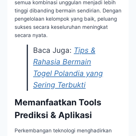
semua kombinasi unggulan menjadi lebih
tinggi dibanding bermain sendirian. Dengan
pengelolaan kelompok yang baik, peluang
sukses secara keseluruhan meningkat
secara nyata.
Baca Juga:
Tips &
Rahasia Bermain
Togel Polandia yang
Sering Terbukti
Memanfaatkan Tools
Prediksi & Aplikasi
Perkembangan teknologi menghadirkan