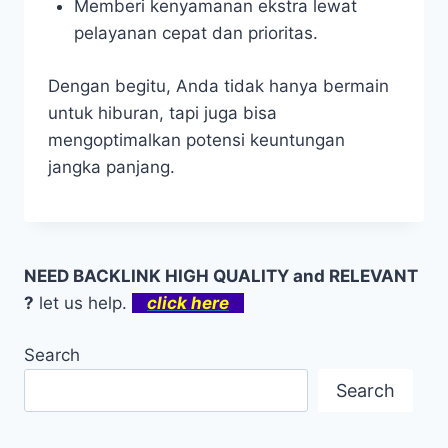
Memberi kenyamanan ekstra lewat
pelayanan cepat dan prioritas.
Dengan begitu, Anda tidak hanya bermain
untuk hiburan, tapi juga bisa
mengoptimalkan potensi keuntungan
jangka panjang.
NEED BACKLINK HIGH QUALITY and RELEVANT
?
let us help.
click here
Search
Search