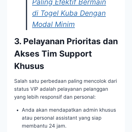
Paling Efektif Bermain
di Togel Kuba Dengan
Modal Minim
3. Pelayanan Prioritas dan
Akses Tim Support
Khusus
Salah satu perbedaan paling mencolok dari
status VIP adalah pelayanan pelanggan
yang lebih responsif dan personal:
Anda akan mendapatkan admin khusus
atau personal assistant yang siap
membantu 24 jam.