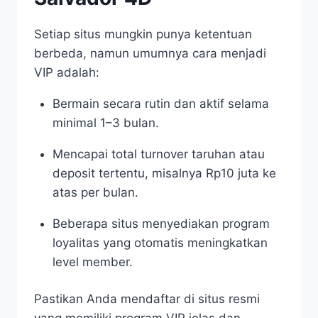
Setiap situs mungkin punya ketentuan
berbeda, namun umumnya cara menjadi
VIP adalah:
Bermain secara rutin dan aktif selama
minimal 1–3 bulan.
Mencapai total turnover taruhan atau
deposit tertentu, misalnya Rp10 juta ke
atas per bulan.
Beberapa situs menyediakan program
loyalitas yang otomatis meningkatkan
level member.
Pastikan Anda mendaftar di situs resmi