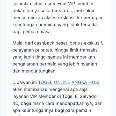
sejumlah situs resmi. Fitur VIP member
bukan hanya sekadar status, melainkan
mencerminkan akses eksklusif ke berbagai
keuntungan premium yang tidak tersedia
bagi pemain biasa.
Mulai dari cashback besar, bonus eksklusif,
pelayanan prioritas, hingga limit transaksi
yang lebih tinggi semua ini memberikan
pengalaman bermain yang lebih nyaman
dan menguntungkan.
Dibawah ini
TOGEL ONLINE ANGKA HOKI
akan membahas mengenai apa saja
layanan VIP Member di Togel El Salvador
4D, bagaimana cara mendapatkannya, dan
apa keuntungannya bagi para pemain