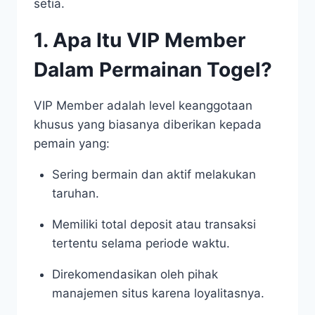
setia.
1. Apa Itu VIP Member
Dalam Permainan Togel?
VIP Member adalah level keanggotaan
khusus yang biasanya diberikan kepada
pemain yang:
Sering bermain dan aktif melakukan
taruhan.
Memiliki total deposit atau transaksi
tertentu selama periode waktu.
Direkomendasikan oleh pihak
manajemen situs karena loyalitasnya.