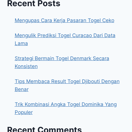
Recent Posts
Mengupas Cara Kerja Pasaran Togel Ceko
Mengulik Prediksi Togel Curacao Dari Data
Lama
Strategi Bermain Togel Denmark Secara
Konsisten
Tips Membaca Result Togel Djibouti Dengan
Benar
Trik Kombinasi Angka Togel Dominika Yang
Populer
Recent Comments