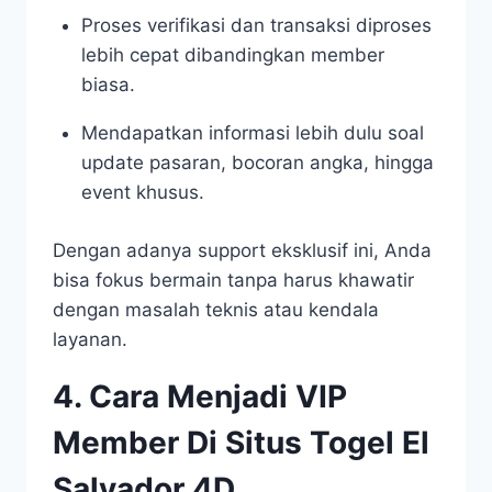
Proses verifikasi dan transaksi diproses
lebih cepat dibandingkan member
biasa.
Mendapatkan informasi lebih dulu soal
update pasaran, bocoran angka, hingga
event khusus.
Dengan adanya support eksklusif ini, Anda
bisa fokus bermain tanpa harus khawatir
dengan masalah teknis atau kendala
layanan.
4. Cara Menjadi VIP
Member Di Situs Togel El
Salvador 4D