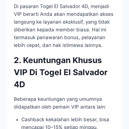
Di pasaran Togel El Salvador 4D, menjadi
VIP berarti Anda akan mendapatkan akses
langsung ke layanan eksklusif, yang tidak
diberikan kepada member biasa. Hal ini
termasuk penawaran bonus, pelayanan
lebih cepat, dan hak istimewa lainnya.
2. Keuntungan Khusus
VIP Di Togel El Salvador
4D
Beberapa keuntungan yang umumnya
didapatkan oleh pemain VIP antara lain:
Cashback kekalahan lebih besar, bisa
mencapai 10–15% setiap minggu.