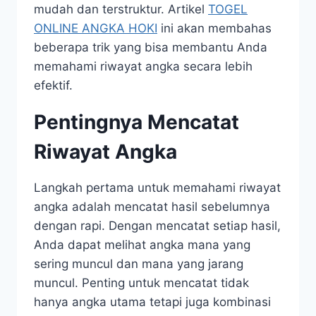
mudah dan terstruktur. Artikel
TOGEL
ONLINE ANGKA HOKI
ini akan membahas
beberapa trik yang bisa membantu Anda
memahami riwayat angka secara lebih
efektif.
Pentingnya Mencatat
Riwayat Angka
Langkah pertama untuk memahami riwayat
angka adalah mencatat hasil sebelumnya
dengan rapi. Dengan mencatat setiap hasil,
Anda dapat melihat angka mana yang
sering muncul dan mana yang jarang
muncul. Penting untuk mencatat tidak
hanya angka utama tetapi juga kombinasi