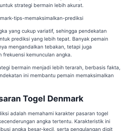
ntuk strategi bermain lebih akurat.
gka yang cukup variatif, sehingga pendekatan
ntuk prediksi yang lebih tepat. Banyak pemain
ya mengandalkan tebakan, tetapi juga
n frekuensi kemunculan angka.
egi bermain menjadi lebih terarah, berbasis fakta,
 Pendekatan ini membantu pemain memaksimalkan
asaran Togel Denmark
ksi adalah memahami karakter pasaran togel
ecenderungan angka tertentu. Karakteristik ini
tribusi angka besar-kecil, serta pengulangan digit