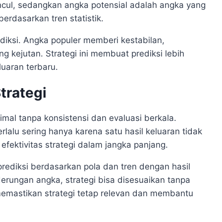
cul, sedangkan angka potensial adalah angka yang
berdasarkan tren statistik.
iksi. Angka populer memberi kestabilan,
kejutan. Strategi ini membuat prediksi lebih
luaran terbaru.
trategi
timal tanpa konsistensi dan evaluasi berkala.
lalu sering hanya karena satu hasil keluaran tidak
fektivitas strategi dalam jangka panjang.
ediksi berdasarkan pola dan tren dengan hasil
erungan angka, strategi bisa disesuaikan tanpa
emastikan strategi tetap relevan dan membantu