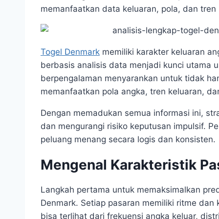
memanfaatkan data keluaran, pola, dan tren u
Togel Denmark
memiliki karakter keluaran an
berbasis analisis data menjadi kunci utama u
berpengalaman menyarankan untuk tidak han
memanfaatkan pola angka, tren keluaran, da
Dengan memadukan semua informasi ini, strat
dan mengurangi risiko keputusan impulsif.
peluang menang secara logis dan konsisten.
Mengenal Karakteristik P
Langkah pertama untuk memaksimalkan predi
Denmark. Setiap pasaran memiliki ritme dan k
bisa terlihat dari frekuensi angka keluar, dis