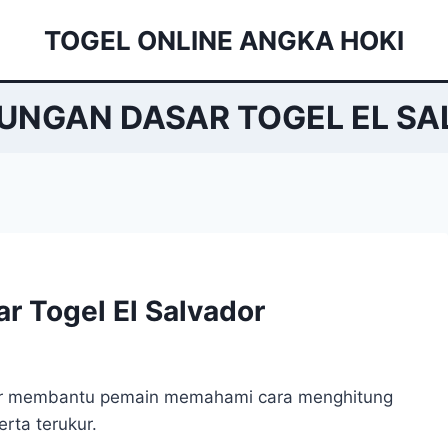
TOGEL ONLINE ANGKA HOKI
UNGAN DASAR TOGEL EL S
r Togel El Salvador
ador membantu pemain memahami cara menghitung
rta terukur.