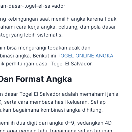
ing kebingungan saat memilih angka karena tidak
hami cara kerja angka, peluang, dan pola dasar
egi yang lebih sistematis.
in bisa mengurangi tebakan acak dan
nasi angka. Berikut ini
TOGEL ONLINE ANGKA
 perhitungan dasar Togel El Salvador.
Dan Format Angka
n dasar Togel El Salvador adalah memahami jenis
D, serta cara membaca hasil keluaran. Setiap
tukan bagaimana kombinasi angka dihitung.
emilih dua digit dari angka 0–9, sedangkan 4D
ing agar pemain tahu bagaimana setiap taruhan