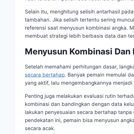
Selain itu, menghitung selisih antarhasil p
tambahan. Jika selisih tertentu sering munc
referensi saat menyusun kombinasi angka. M
membuat strategi lebih berbasis data dan te
Menyusun Kombinasi Dan E
Setelah memahami perhitungan dasar, langk
secara bertahap
. Banyak pemain memulai da
yang aktif, lalu mengembangkannya menjadi 
Penting juga melakukan evaluasi rutin terhad
kombinasi dan bandingkan dengan data keluara
lakukan penyesuaian secara bertahap tanp
pendekatan ini, pemain bisa menyusun angka 
secara acak.