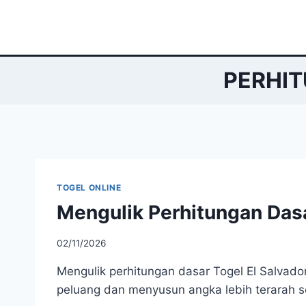
Skip
to
content
PERHIT
TOGEL ONLINE
Mengulik Perhitungan Dasa
02/11/2026
Mengulik perhitungan dasar Togel El Salv
peluang dan menyusun angka lebih terarah se