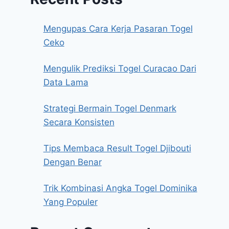
Mengupas Cara Kerja Pasaran Togel
Ceko
Mengulik Prediksi Togel Curacao Dari
Data Lama
Strategi Bermain Togel Denmark
Secara Konsisten
Tips Membaca Result Togel Djibouti
Dengan Benar
Trik Kombinasi Angka Togel Dominika
Yang Populer