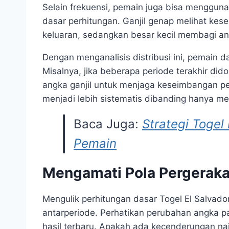
Selain frekuensi, pemain juga bisa mengguna
dasar perhitungan. Ganjil genap melihat kes
keluaran, sedangkan besar kecil membagi ang
Dengan menganalisis distribusi ini, pemain
Misalnya, jika beberapa periode terakhir di
angka ganjil untuk menjaga keseimbangan p
menjadi lebih sistematis dibanding hanya me
Baca Juga:
Strategi Togel
Pemain
Mengamati Pola Pergeraka
Mengulik perhitungan dasar Togel El Salvado
antarperiode. Perhatikan perubahan angka p
hasil terbaru. Apakah ada kecenderungan nai