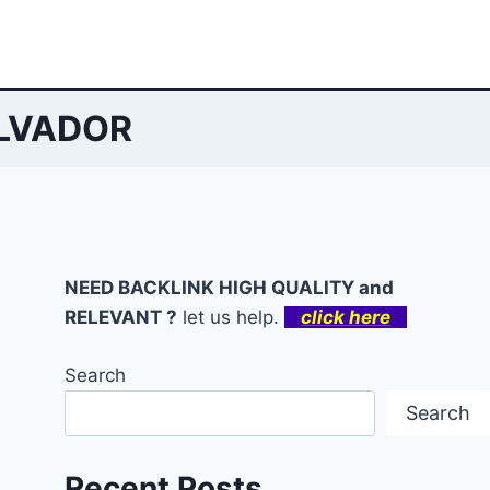
ALVADOR
NEED BACKLINK HIGH QUALITY and
RELEVANT ?
let us help.
click here
Search
Search
Recent Posts