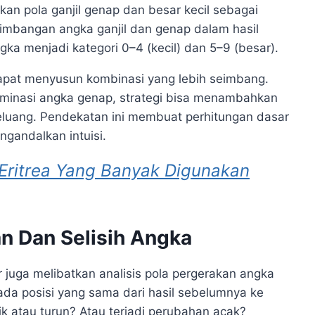
kan pola ganjil genap dan besar kecil sebagai
eimbangan angka ganjil dan genap dalam hasil
ka menjadi kategori 0–4 (kecil) dan 5–9 (besar).
 dapat menyusun kombinasi yang lebih seimbang.
dominasi angka genap, strategi bisa menambahkan
eluang. Pendekatan ini membuat perhitungan dasar
ngandalkan intuisi.
 Eritrea Yang Banyak Digunakan
n Dan Selisih Angka
r juga melibatkan analisis pola pergerakan angka
ada posisi yang sama dari hasil sebelumnya ke
k atau turun? Atau terjadi perubahan acak?