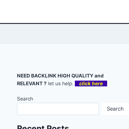
NEED BACKLINK HIGH QUALITY and
RELEVANT ?
let us help.
click here
Search
Search
Recent Posts