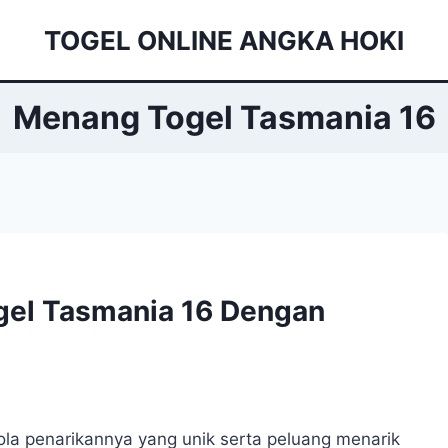
TOGEL ONLINE ANGKA HOKI
Menang Togel Tasmania 16
ogel Tasmania 16 Dengan
ola penarikannya yang unik serta peluang menarik