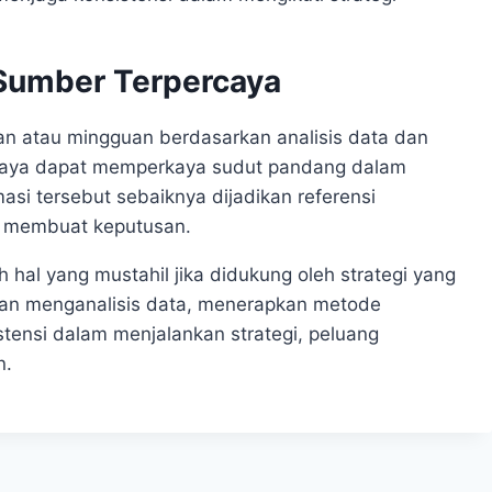
i Sumber Terpercaya
n atau mingguan berdasarkan analisis data dan
ercaya dapat memperkaya sudut pandang dalam
si tersebut sebaiknya dijadikan referensi
m membuat keputusan.
 hal yang mustahil jika didukung oleh strategi yang
gan menganalisis data, menerapkan metode
tensi dalam menjalankan strategi, peluang
n.