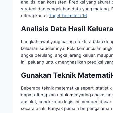
analitis, dan konsisten. Prediksi yang akurat
strategi dan pengolahan data yang matang. Be
diterapkan di
Togel Tasmania 16
.
Analisis Data Hasil Kelua
Langkah awal yang paling efektif adalah de
keluaran sebelumnya. Pola kemunculan angka 
angka berulang, angka jarang keluar, maupun
ini, peluang untuk menghasilkan prediksi yan
Gunakan Teknik Matemati
Beberapa teknik matematika seperti statistik
dapat diterapkan untuk menyaring angka-ang
absolut, pendekatan logis ini memberi dasar
secara acak. Banyak pemain berpengalaman 