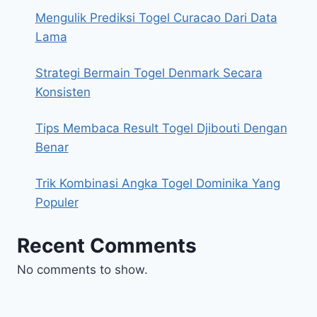
Mengulik Prediksi Togel Curacao Dari Data
Lama
Strategi Bermain Togel Denmark Secara
Konsisten
Tips Membaca Result Togel Djibouti Dengan
Benar
Trik Kombinasi Angka Togel Dominika Yang
Populer
Recent Comments
No comments to show.