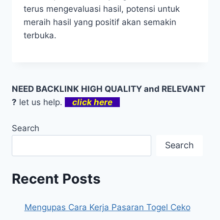
terus mengevaluasi hasil, potensi untuk
meraih hasil yang positif akan semakin
terbuka.
NEED BACKLINK HIGH QUALITY and RELEVANT
?
let us help.
click here
Search
Search
Recent Posts
Mengupas Cara Kerja Pasaran Togel Ceko