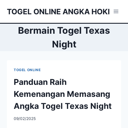
Skip
TOGEL ONLINE ANGKA HOKI
to
content
Bermain Togel Texas
Night
TOGEL ONLINE
Panduan Raih
Kemenangan Memasang
Angka Togel Texas Night
09/02/2025