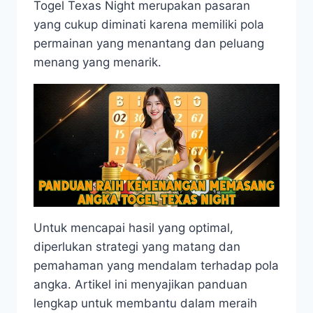
Togel Texas Night merupakan pasaran
yang cukup diminati karena memiliki pola
permainan yang menantang dan peluang
menang yang menarik.
Untuk mencapai hasil yang optimal,
diperlukan strategi yang matang dan
pemahaman yang mendalam terhadap pola
angka. Artikel ini menyajikan panduan
lengkap untuk membantu dalam meraih