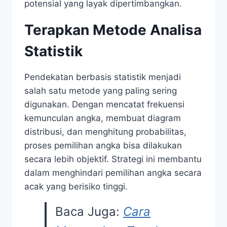
potensial yang layak dipertimbangkan.
Terapkan Metode Analisa
Statistik
Pendekatan berbasis statistik menjadi
salah satu metode yang paling sering
digunakan. Dengan mencatat frekuensi
kemunculan angka, membuat diagram
distribusi, dan menghitung probabilitas,
proses pemilihan angka bisa dilakukan
secara lebih objektif. Strategi ini membantu
dalam menghindari pemilihan angka secara
acak yang berisiko tinggi.
Baca Juga:
Cara