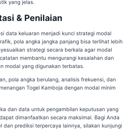
tik yang jelas.
asi & Penilaian
i data keluaran menjadi kunci strategi modal
fik, pola angka jangka panjang bisa terlihat lebih
yesuaikan strategi secara berkala agar modal
pencatatan membantu mengurangi kesalahan dan
n modal yang digunakan terbatas.
, pola angka berulang, analisis frekuensi, dan
 kemenangan Togel Kamboja dengan modal minim
ka dan data untuk pengambilan keputusan yang
p dapat dimanfaatkan secara maksimal. Bagi Anda
 dan prediksi terpercaya lainnya, silakan kunjungi