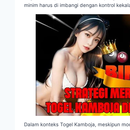
minim harus di imbangi dengan kontrol kekal
Dalam konteks Togel Kamboja, meskipun moda