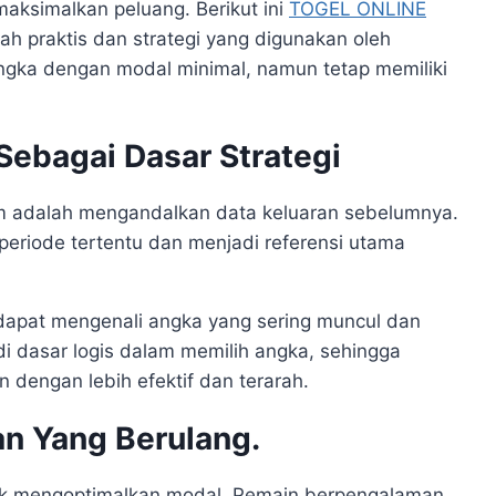
aksimalkan peluang. Berikut ini
TOGEL ONLINE
 praktis dan strategi yang digunakan oleh
gka dengan modal minimal, namun tetap memiliki
Sebagai Dasar Strategi
m adalah mengandalkan data keluaran sebelumnya.
periode tertentu dan menjadi referensi utama
dapat mengenali angka yang sering muncul dan
di dasar logis dalam memilih angka, sehingga
 dengan lebih efektif dan terarah.
n Yang Berulang.
ntuk mengoptimalkan modal. Pemain berpengalaman