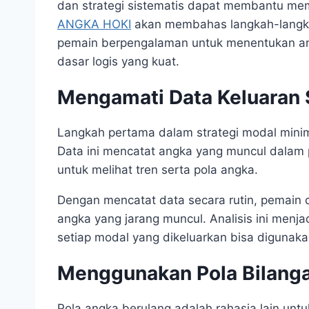
dan strategi sistematis dapat membantu mem
ANGKA HOKI
akan membahas langkah-langkah
pemain berpengalaman untuk menentukan an
dasar logis yang kuat.
Mengamati Data Keluaran 
Langkah pertama dalam strategi modal mini
Data ini mencatat angka yang muncul dalam 
untuk melihat tren serta pola angka.
Dengan mencatat data secara rutin, pemain 
angka yang jarang muncul. Analisis ini menja
setiap modal yang dikeluarkan bisa digunakan
Menggunakan Pola Bilanga
Pola angka berulang adalah rahasia lain u