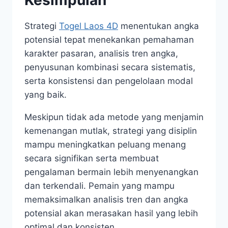
Kesimpulan
Strategi
Togel Laos 4D
menentukan angka
potensial tepat menekankan pemahaman
karakter pasaran, analisis tren angka,
penyusunan kombinasi secara sistematis,
serta konsistensi dan pengelolaan modal
yang baik.
Meskipun tidak ada metode yang menjamin
kemenangan mutlak, strategi yang disiplin
mampu meningkatkan peluang menang
secara signifikan serta membuat
pengalaman bermain lebih menyenangkan
dan terkendali. Pemain yang mampu
memaksimalkan analisis tren dan angka
potensial akan merasakan hasil yang lebih
optimal dan konsisten.