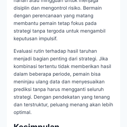
harian atau mingguan untuk menjaga
disiplin dan mengontrol risiko. Bermain
dengan perencanaan yang matang
membantu pemain tetap fokus pada
strategi tanpa tergoda untuk mengambil
keputusan impulsif.
Evaluasi rutin terhadap hasil taruhan
menjadi bagian penting dari strategi. Jika
kombinasi tertentu tidak memberikan hasil
dalam beberapa periode, pemain bisa
meninjau ulang data dan menyesuaikan
prediksi tanpa harus mengganti seluruh
strategi. Dengan pendekatan yang tenang
dan terstruktur, peluang menang akan lebih
optimal.