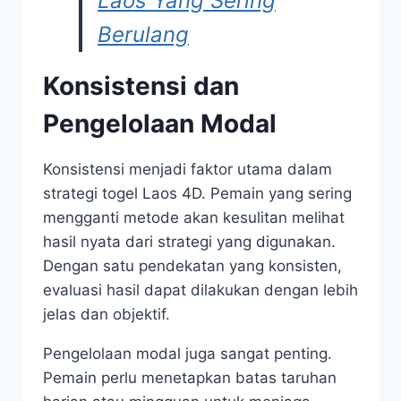
Laos Yang Sering
Berulang
Konsistensi dan
Pengelolaan Modal
Konsistensi menjadi faktor utama dalam
strategi togel Laos 4D. Pemain yang sering
mengganti metode akan kesulitan melihat
hasil nyata dari strategi yang digunakan.
Dengan satu pendekatan yang konsisten,
evaluasi hasil dapat dilakukan dengan lebih
jelas dan objektif.
Pengelolaan modal juga sangat penting.
Pemain perlu menetapkan batas taruhan