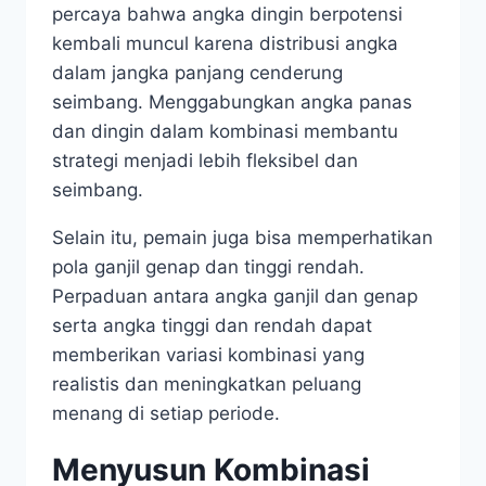
percaya bahwa angka dingin berpotensi
kembali muncul karena distribusi angka
dalam jangka panjang cenderung
seimbang. Menggabungkan angka panas
dan dingin dalam kombinasi membantu
strategi menjadi lebih fleksibel dan
seimbang.
Selain itu, pemain juga bisa memperhatikan
pola ganjil genap dan tinggi rendah.
Perpaduan antara angka ganjil dan genap
serta angka tinggi dan rendah dapat
memberikan variasi kombinasi yang
realistis dan meningkatkan peluang
menang di setiap periode.
Menyusun Kombinasi