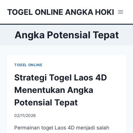
Skip
TOGEL ONLINE ANGKA HOKI
to
content
Angka Potensial Tepat
TOGEL ONLINE
Strategi Togel Laos 4D
Menentukan Angka
Potensial Tepat
02/11/2026
Permainan togel Laos 4D menjadi salah