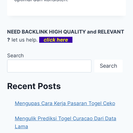
NEED BACKLINK HIGH QUALITY and RELEVANT
?
let us help.
click here
Search
Search
Recent Posts
Mengupas Cara Kerja Pasaran Togel Ceko
Mengulik Prediksi Togel Curacao Dari Data
Lama