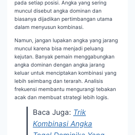
pada setiap posisi. Angka yang sering
muncul disebut angka dominan dan
biasanya dijadikan pertimbangan utama
dalam menyusun kombinasi.
Namun, jangan lupakan angka yang jarang
muncul karena bisa menjadi peluang
kejutan. Banyak pemain menggabungkan
angka dominan dengan angka jarang
keluar untuk menciptakan kombinasi yang
lebih seimbang dan terarah. Analisis
frekuensi membantu mengurangi tebakan
acak dan membuat strategi lebih logis.
Baca Juga:
Trik
Kombinasi Angka