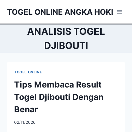
Skip
TOGEL ONLINE ANGKA HOKI
to
content
ANALISIS TOGEL
DJIBOUTI
TOGEL ONLINE
Tips Membaca Result
Togel Djibouti Dengan
Benar
02/11/2026