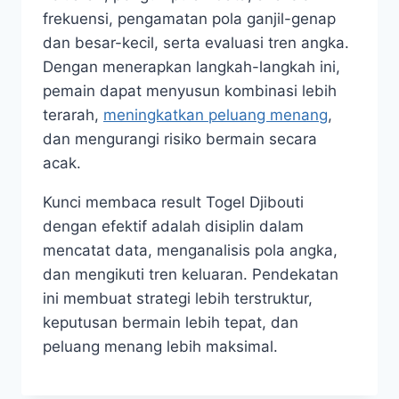
frekuensi, pengamatan pola ganjil-genap
dan besar-kecil, serta evaluasi tren angka.
Dengan menerapkan langkah-langkah ini,
pemain dapat menyusun kombinasi lebih
terarah,
meningkatkan peluang menang
,
dan mengurangi risiko bermain secara
acak.
Kunci membaca result Togel Djibouti
dengan efektif adalah disiplin dalam
mencatat data, menganalisis pola angka,
dan mengikuti tren keluaran. Pendekatan
ini membuat strategi lebih terstruktur,
keputusan bermain lebih tepat, dan
peluang menang lebih maksimal.