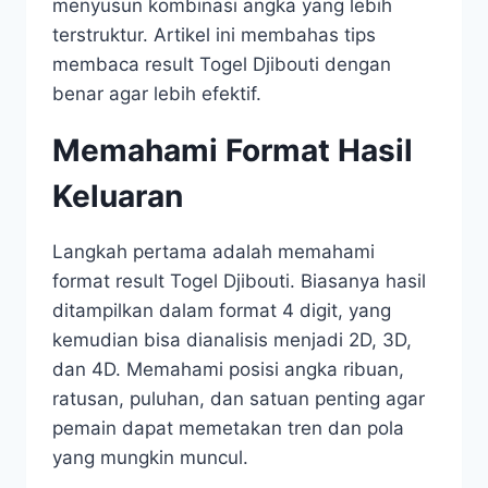
menyusun kombinasi angka yang lebih
terstruktur. Artikel ini membahas tips
membaca result Togel Djibouti dengan
benar agar lebih efektif.
Memahami Format Hasil
Keluaran
Langkah pertama adalah memahami
format result Togel Djibouti. Biasanya hasil
ditampilkan dalam format 4 digit, yang
kemudian bisa dianalisis menjadi 2D, 3D,
dan 4D. Memahami posisi angka ribuan,
ratusan, puluhan, dan satuan penting agar
pemain dapat memetakan tren dan pola
yang mungkin muncul.