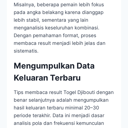
Misalnya, beberapa pemain lebih fokus
pada angka belakang karena dianggap
lebih stabil, sementara yang lain
menganalisis keseluruhan kombinasi.
Dengan pemahaman format, proses
membaca result menjadi lebih jelas dan
sistematis.
Mengumpulkan Data
Keluaran Terbaru
Tips membaca result Togel Djibouti dengan
benar selanjutnya adalah mengumpulkan
hasil keluaran terbaru minimal 20–30
periode terakhir. Data ini menjadi dasar
analisis pola dan frekuensi kemunculan