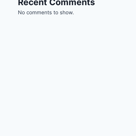
Recent Comments
No comments to show.