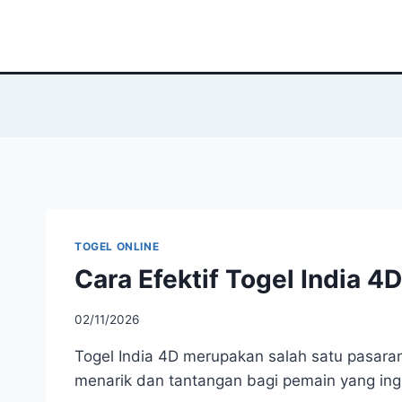
Skip
to
content
TOGEL ONLINE
Cara Efektif Togel India 4
02/11/2026
Togel India 4D merupakan salah satu pasar
menarik dan tantangan bagi pemain yang ing