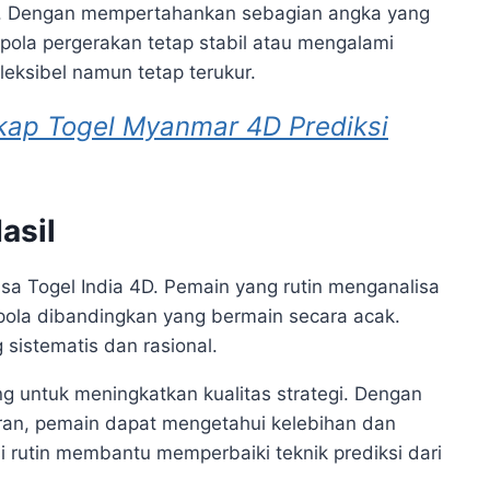
p. Dengan mempertahankan sebagian angka yang
pola pergerakan tetap stabil atau mengalami
leksibel namun tetap terukur.
ap Togel Myanmar 4D Prediksi
asil
isa Togel India 4D. Pemain yang rutin menganalisa
pola dibandingkan yang bermain secara acak.
sistematis dan rasional.
ing untuk meningkatkan kualitas strategi. Dengan
aran, pemain dapat mengetahui kelebihan dan
 rutin membantu memperbaiki teknik prediksi dari