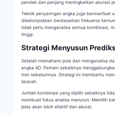
pendek dan panjang meningkatkan akurasi pr
Teknik penyaringan angka juga bermanfaat un
dikelompokkan berdasarkan frekuensi kemunc
tidak perlu menganalisa semua kombinasi, m
tinggi.
Strategi Menyusun Predik
Setelah memahami pola dan menganalisa dat
angka 4D. Pemain sebaiknya menggabungkan 
tren sebelumnya. Strategi ini membantu men
terarah.
Jumlah kombinasi yang dipilih sebaiknya tida
membuat fokus analisa menurun. Memilih be
jelas akan lebih efektif dan akurat.