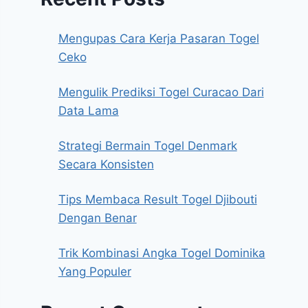
Mengupas Cara Kerja Pasaran Togel
Ceko
Mengulik Prediksi Togel Curacao Dari
Data Lama
Strategi Bermain Togel Denmark
Secara Konsisten
Tips Membaca Result Togel Djibouti
Dengan Benar
Trik Kombinasi Angka Togel Dominika
Yang Populer